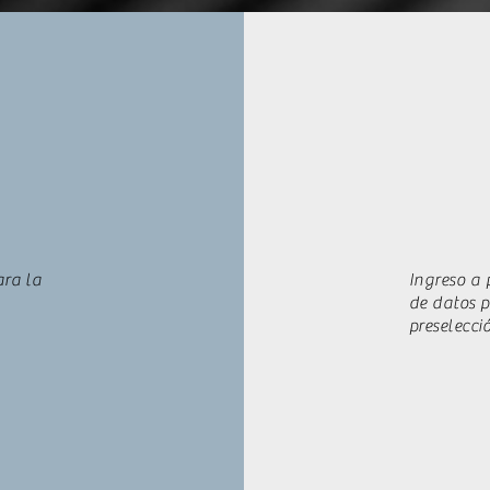
R
ara la
Ingreso a 
de datos p
preselecci